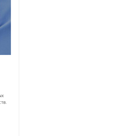
ых
тв.