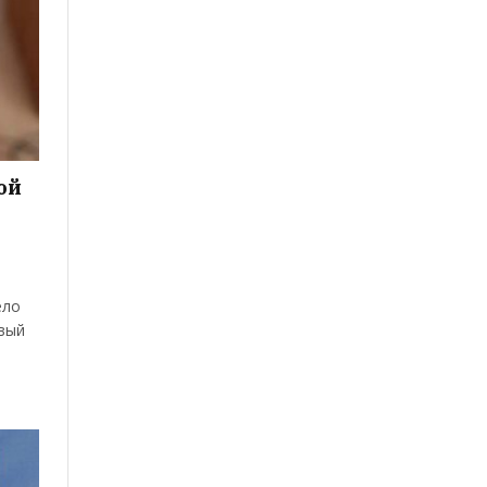
ой
,
ело
овый