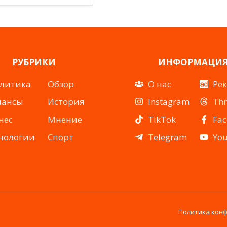
РУБРИКИ
ИНФОРМАЦИ
литика
Обзор
О нас
Ре
нансы
История
Instagram
Th
нес
Мнение
TikTok
Fa
нологии
Спорт
Telegram
Yo
Политика кон