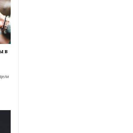
ы в
дели