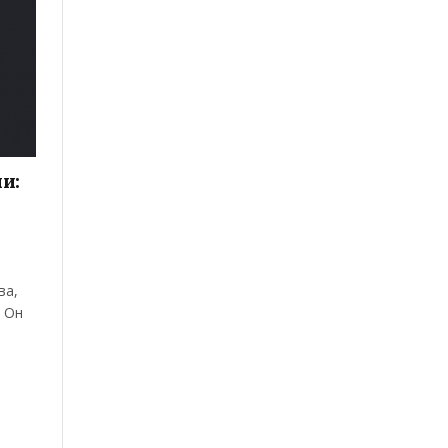
и:
ва,
. Он