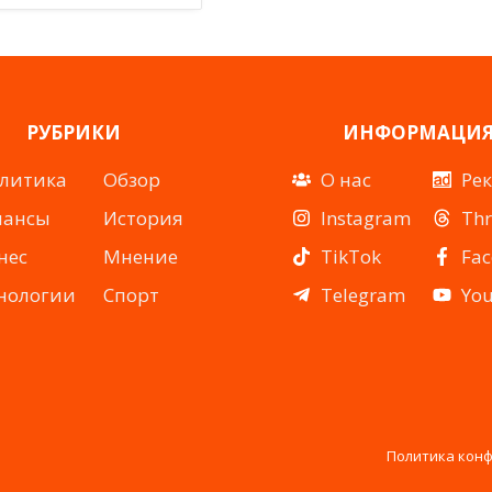
РУБРИКИ
ИНФОРМАЦИ
литика
Обзор
О нас
Ре
нансы
История
Instagram
Th
нес
Мнение
TikTok
Fa
нологии
Спорт
Telegram
Yo
Политика кон