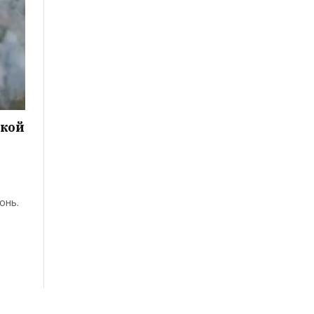
ской
онь.