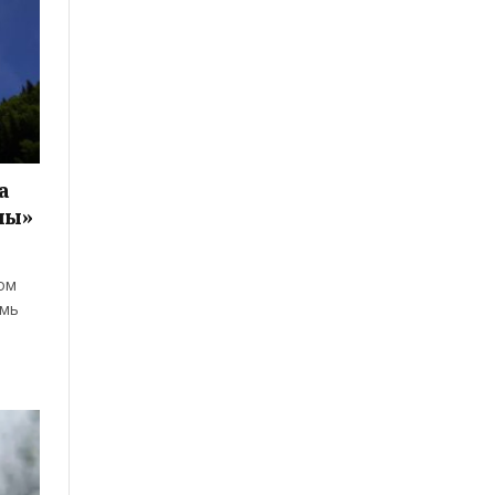
а
ны»
ом
емь