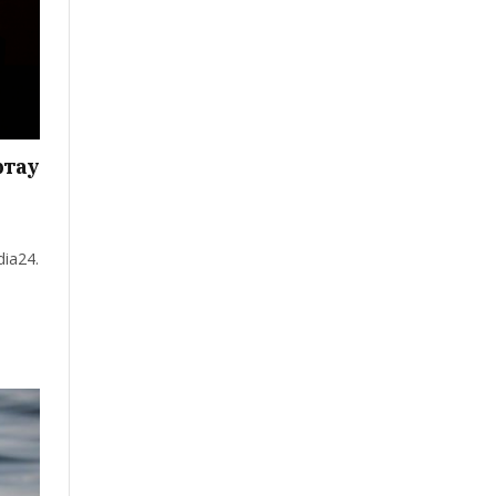
ртау
ia24.