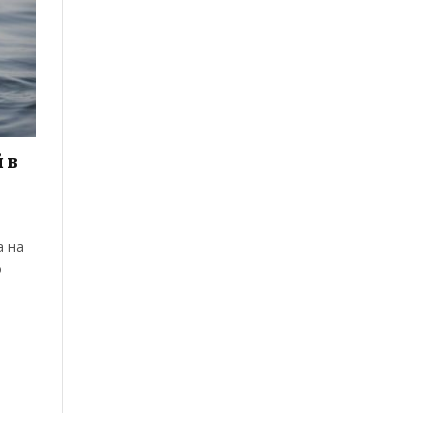
 в
а на
о