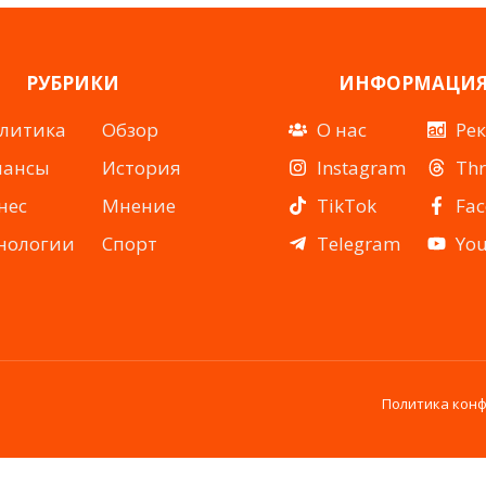
РУБРИКИ
ИНФОРМАЦИ
литика
Обзор
О нас
Ре
нансы
История
Instagram
Th
нес
Мнение
TikTok
Fa
нологии
Спорт
Telegram
Yo
Политика кон