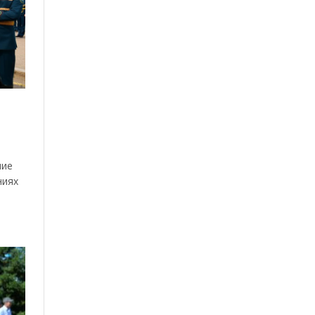
ние
ниях