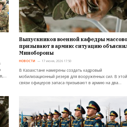
Выпускников военной кафедры массов
призывают в армию: ситуацию объясни
Минобороны
НОВОСТИ
17 июня, 2026 17:50
в
о
В Казахстане намерены создать кадровый
в,…
мобилизационный резерв для вооружённых сил. В это
связи офицеров запаса призывают в армию на два…