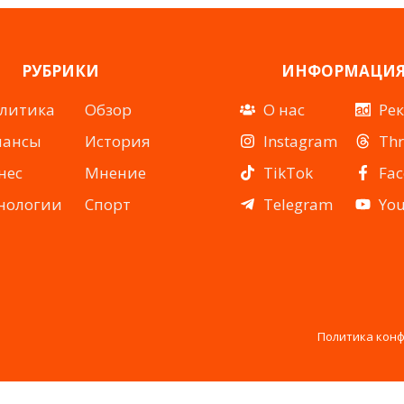
РУБРИКИ
ИНФОРМАЦИ
литика
Обзор
О нас
Ре
нансы
История
Instagram
Th
нес
Мнение
TikTok
Fa
нологии
Спорт
Telegram
Yo
Политика кон