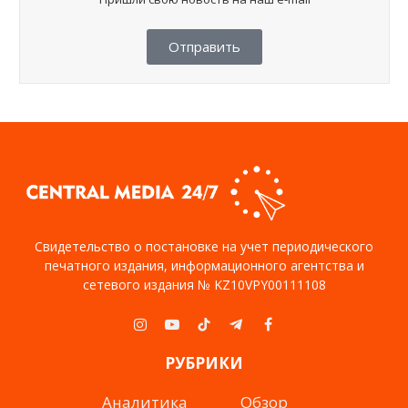
Отправить
Свидетельство о постановке на учет периодического
печатного издания, информационного агентства и
сетевого издания № KZ10VPY00111108
Instagram
YouTube
TikTok
Telegram
Facebook
РУБРИКИ
Аналитика
Обзор