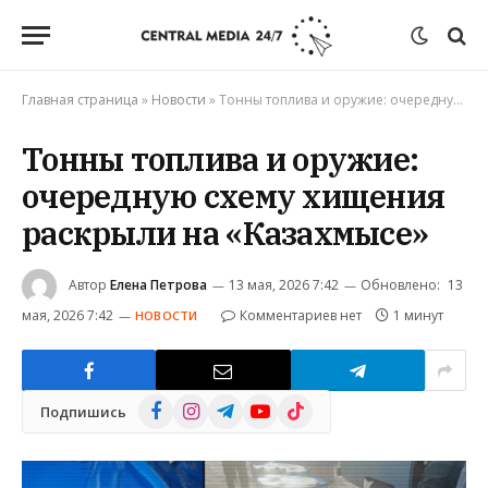
Главная страница
»
Новости
»
Тонны топлива и оружие: очередную схему хищения раскрыли на «Казахмысе»
Тонны топлива и оружие:
очередную схему хищения
раскрыли на «Казахмысе»
Автор
Елена Петрова
13 мая, 2026 7:42
Обновлено:
13
мая, 2026 7:42
Комментариев нет
1 минут
НОВОСТИ
Facebook
Instagram
Telegram
YouTube
TikTok
Подпишись