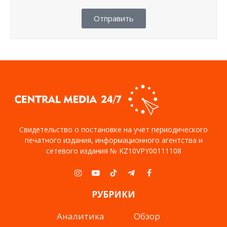
Отправить
Свидетельство о постановке на учет периодического
печатного издания, информационного агентства и
сетевого издания № KZ10VPY00111108
Instagram
YouTube
TikTok
Telegram
Facebook
РУБРИКИ
Аналитика
Обзор