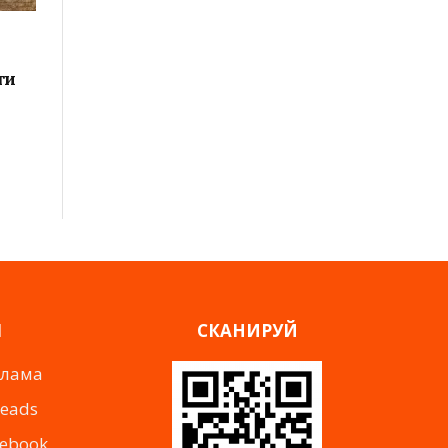
ти
Я
СКАНИРУЙ
клама
reads
cebook