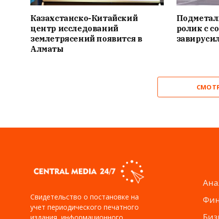
Казахстанско-Китайский
Подметал
центр исследований
ролик с с
землетрясений появится в
завирусил
Алматы
СМОТ
Ана
Свидетельство о постановке на
Фи
учет периодического печатного
Биз
издания, информационного