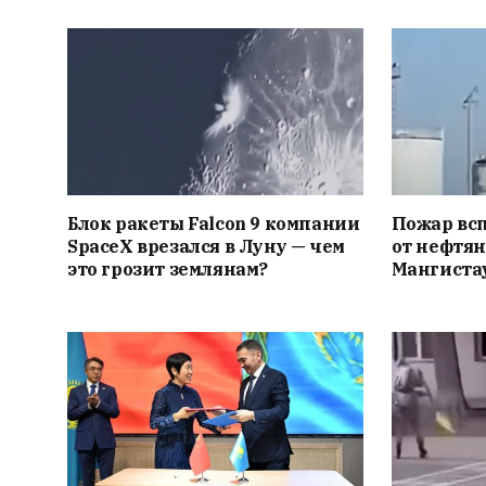
Блок ракеты Falcon 9 компании
Пожар вс
SpaceX врезался в Луну — чем
от нефтян
это грозит землянам?
Мангиста