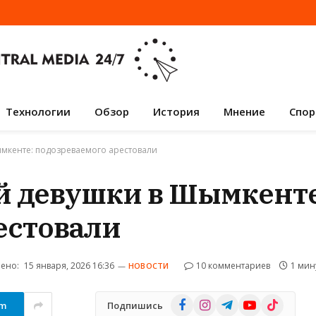
Технологии
Обзор
История
Мнение
Спор
ымкенте: подозреваемого арестовали
й девушки в Шымкенте
естовали
ено:
15 января, 2026 16:36
10 комментариев
1 мин
НОВОСТИ
Facebook
Instagram
Telegram
YouTube
TikTok
am
Подпишись