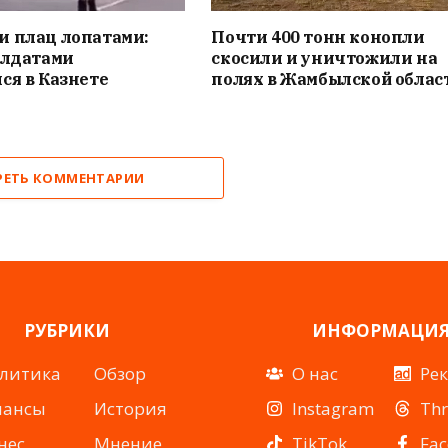
и плац лопатами:
Почти 400 тонн конопли
олдатами
скосили и уничтожили на
ся в Казнете
полях в Жамбылской облас
РЕТЬ КОММЕНТАРИИ
РУБРИКИ
ИНФОРМАЦИ
литика
Обзор
О нас
Ре
нансы
История
Instagram
Th
нес
Мнение
TikTok
Fa