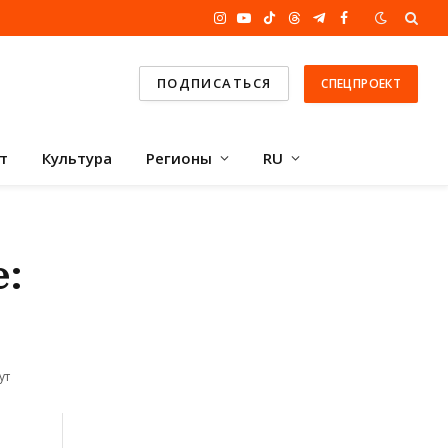
Instagram
YouTube
TikTok
Threads
Telegram
Facebook
ПОДПИСАТЬСЯ
СПЕЦПРОЕКТ
т
Культура
Регионы
RU
:
ут