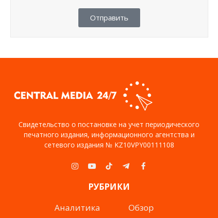
Отправить
Свидетельство о постановке на учет периодического
печатного издания, информационного агентства и
сетевого издания № KZ10VPY00111108
Instagram
YouTube
TikTok
Telegram
Facebook
РУБРИКИ
Аналитика
Обзор