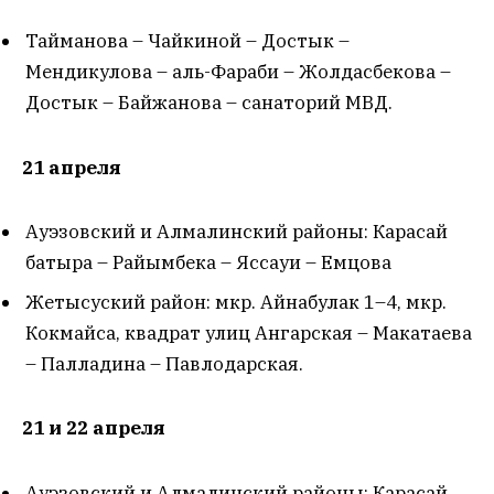
Тайманова – Чайкиной – Достык –
Мендикулова – аль-Фараби – Жолдасбекова –
Достык – Байжанова – санаторий МВД.
21 апреля
Ауэзовский и Алмалинский районы: Карасай
батыра – Райымбека – Яссауи – Емцова
Жетысуский район: мкр. Айнабулак 1–4, мкр.
Кокмайса, квадрат улиц Ангарская – Макатаева
– Палладина – Павлодарская.
21 и 22 апреля
Ауэзовский и Алмалинский районы: Карасай