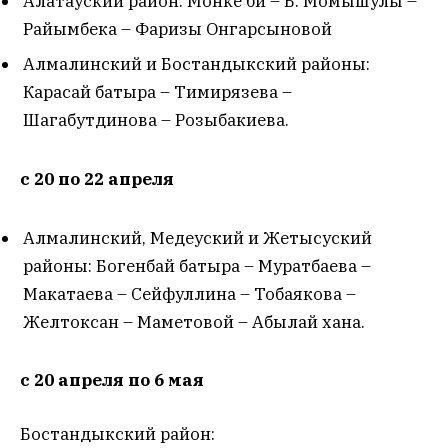
Алатауский район: Монке би – Б. Момышулы –
Райымбека – Фаризы Онгарсыновой
Алмалинский и Бостандыкский районы:
Карасай батыра – Тимирязева –
Шагабутдинова – Розыбакиева.
с 20 по 22 апреля
Алмалинский, Медеуский и Жетысуский
районы: Богенбай батыра – Муратбаева –
Макатаева – Сейфуллина – Тобаякова –
Желтоксан – Маметовой – Абылай хана.
с 20 апреля по 6 мая
Бостандыкский район: