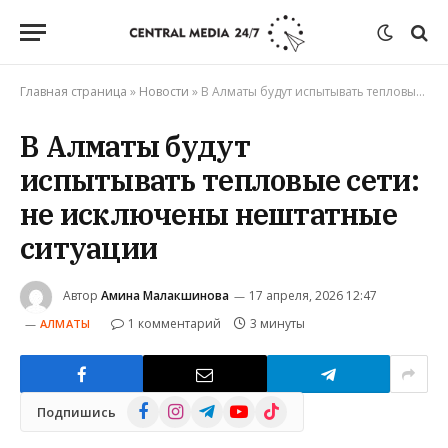
Главная страница
»
Новости
»
В Алматы будут испытывать тепловые сети: не исключены нештатные ситуации
В Алматы будут
испытывать тепловые сети:
не исключены нештатные
ситуации
Автор
Амина Малакшинова
17 апреля, 2026 12:47
1 комментарий
3 минуты
АЛМАТЫ
Facebook
Instagram
Telegram
YouTube
TikTok
Подпишись