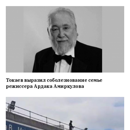
Токаев выразил соболезнование семье
режиссера Ардака Амиркулова