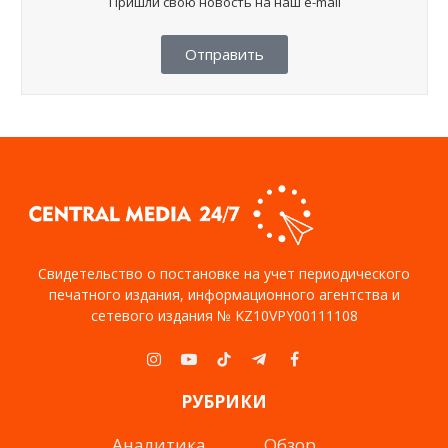
Пришли свою новость на наш e-mail
Отправить
Свидетельство о постановке на учет периодического
печатного издания, информационного агентства и
сетевого издания № KZ10VPY00111108
Instagram
YouTube
TikTok
Telegram
Facebook
РУБРИКИ
Аналитика
Обзор