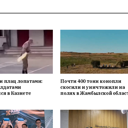
и плац лопатами:
Почти 400 тонн конопли
олдатами
скосили и уничтожили на
ся в Казнете
полях в Жамбылской облас