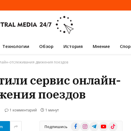
Технологии
Обзор
История
Мнение
Спор
онлайн-отслеживания движения поездов
стили сервис онлайн-
жения поездов
1 комментарий
1 минут
Facebook
Instagram
Telegram
YouTube
TikTok
am
Подпишись