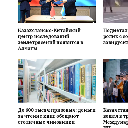
Казахстанско-Китайский
Подметал
центр исследований
ролик с с
землетрясений появится в
завирусил
Алматы
До 600 тысяч призовых: деньги
Казахста
за чтение книг обещают
вошел в т
столичные чиновники
Междунар
ИИ