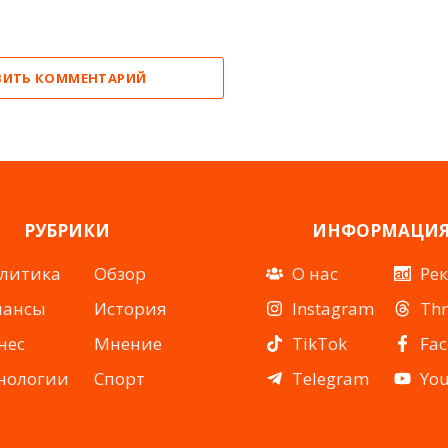
ВИТЬ КОММЕНТАРИЙ
РУБРИКИ
ИНФОРМАЦИ
литика
Обзор
О нас
Ре
нансы
История
Instagram
Th
нес
Мнение
TikTok
Fa
нологии
Спорт
Telegram
Yo