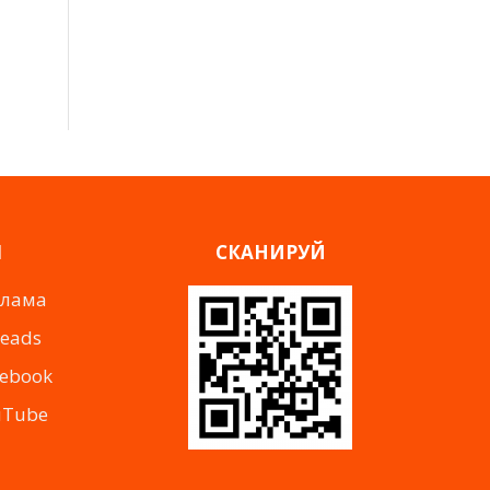
Я
СКАНИРУЙ
клама
reads
cebook
uTube