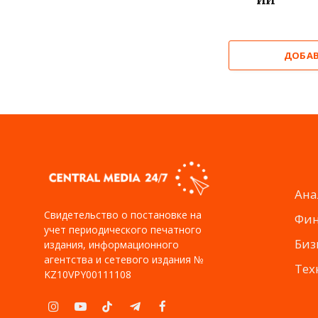
ДОБА
Ана
Свидетельство о постановке на
Фи
учет периодического печатного
Биз
издания, информационного
агентства и сетевого издания №
Тех
KZ10VPY00111108
Instagram
YouTube
TikTok
Telegram
Facebook