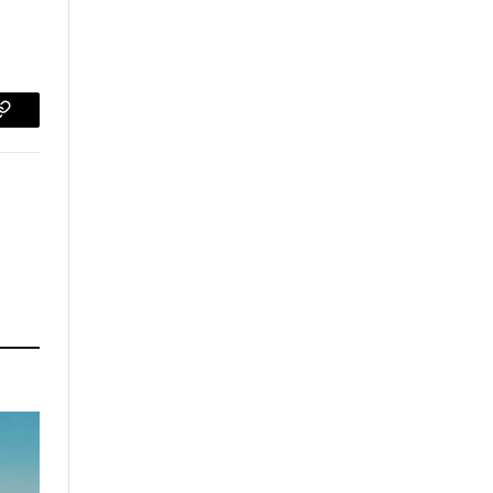
p
Copy
Link