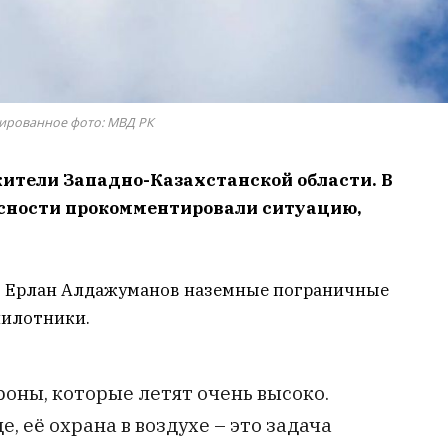
ированное фото: МВД РК
ители Западно-Казахстанской области. В
сности прокомментировали ситуацию,
Б Ерлан Алдажуманов наземные пограничные
пилотники.
роны, которые летят очень высоко.
е, её охрана в воздухе – это задача