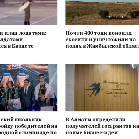
и плац лопатами:
Почти 400 тонн конопли
олдатами
скосили и уничтожили на
ся в Казнете
полях в Жамбылской облас
нский школьник
В Алматы определили
ройку победителей на
получателей госгрантов н
одной олимпиаде по
новые бизнес-идеи