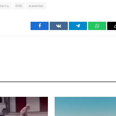
ласть
КНБ
мажилис
Facebook
VKontakte
Telegram
WhatsAp