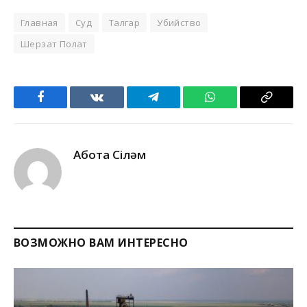
Главная
Суд
Талгар
Убийство
Шерзат Полат
Facebook
VKontakte
Telegram
WhatsApp
Copy
Link
Ақбота Сіләм
ВОЗМОЖНО ВАМ ИНТЕРЕСНО