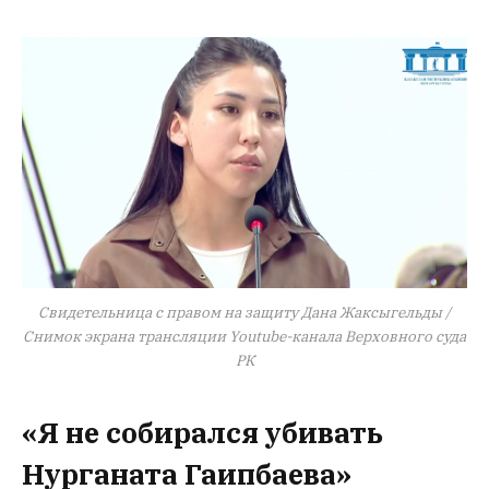
Свидетельница с правом на защиту Дана Жаксыгельды /
Снимок экрана трансляции Youtube-канала Верховного суда
РК
«Я не собирался убивать
Нурганата Гаипбаева»