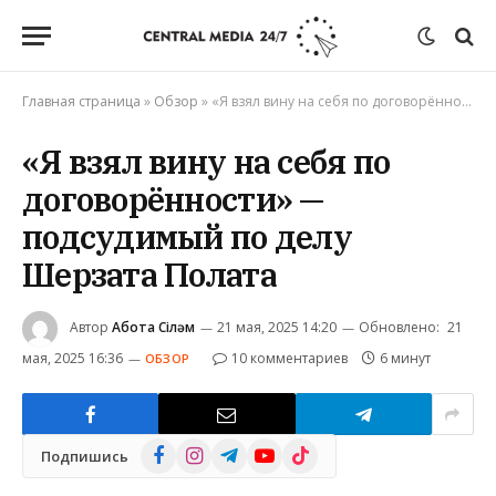
Главная страница
»
Обзор
»
«Я взял вину на себя по договорённости» — подсудимый по делу Шерзата Полата
«Я взял вину на себя по
договорённости» —
подсудимый по делу
Шерзата Полата
Автор
Ақбота Сіләм
21 мая, 2025 14:20
Обновлено:
21
мая, 2025 16:36
10 комментариев
6 минут
ОБЗОР
Facebook
Instagram
Telegram
YouTube
TikTok
Подпишись