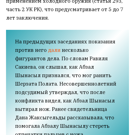
применением холодного оружия (статья 293,
часть 2 УК РК), что предусматривает от 5 до 7
лет заключения.
На предыдущих заседаниях показания
против него
дали
несколько
фигурантов дела. По словам Равиля
Сакиева, он слышал, как Абзал
Шынасыл признался, что мог ранить
Шерзата Полата. Несовершеннолетний
подсудимый утверждал, что после
конфликта видел, как Абзал Шынасыл
вытирал нож. Ранее свидетельница
Дана Жаксыгельды рассказывала, что
помогала Абзалу Шынасылу стереть
отпечатки пальцев с ножа.