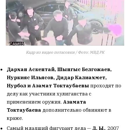
Кадр из видео потасовки / Фото: МВД РК
Дархан Аскентай, Шынгыс Белгожаев,
Нуркияс Ильясов, Дидар Калиахмет,
Нурбол и Азамат Токтаубаевы
проходят по
делу как участники хулиганства с
применением оружия.
Азамата
Токтаубаева
дополнительно обвиняют в
краже.
Самый младший фигурант дела —
Д. Ы.
, 2007