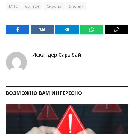
МЧС
Сигнал
Сирена
Учения
Facebook
VKontakte
Telegram
WhatsApp
Copy
Link
Искандер Сарыбай
ВОЗМОЖНО ВАМ ИНТЕРЕСНО