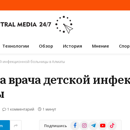
Технологии
Обзор
История
Мнение
Спор
ой инфекционной больницы в Алматы
а врача детской инфе
ы
1 комментарий
1 минут
Facebook
Instagram
Telegram
YouTube
TikTok
am
Подпишись