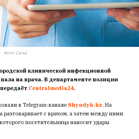
Фото: Canva
й городской клинической инфекционной
пала на врача. В департаменте полиции
 передаёт
Centralmedia24
.
ковали в Telegram-канале
Shyndyk.kz.
На
а разговаривает с врачом, а затем между ними
 которого посетительница наносит удары