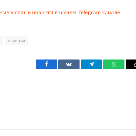
мые важные новости в нашем Telegram канале.
е
полиция
Facebook
VKontakte
Telegram
WhatsAp