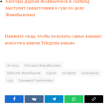
Блогеры Дархан Жолшыбеков и Justking
выступят свидетелями в суде по делу
Жанабыловых
Нажмите сюда, чтобы получать самые важные
новости в нашем Telegram канале.
Астана
блогеры Жанабыловы
Ерболат Жанабылов
курсы
лотерея
розыгрыш
суд
Эльмира Толегенова
Facebook
VKontakte
Telegram
WhatsApp
Copy