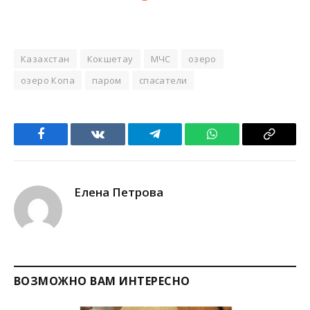
Казахстан
Кокшетау
МЧС
озеро
озеро Копа
паром
спасатели
Facebook
VKontakte
Telegram
WhatsApp
Copy
Link
Елена Петрова
ВОЗМОЖНО ВАМ ИНТЕРЕСНО