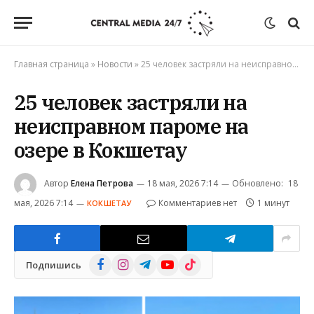
Главная страница
»
Новости
»
25 человек застряли на неисправном пароме на озере в Кокшетау
25 человек застряли на
неисправном пароме на
озере в Кокшетау
Автор
Елена Петрова
18 мая, 2026 7:14
Обновлено:
18
мая, 2026 7:14
Комментариев нет
1 минут
КОКШЕТАУ
Facebook
Instagram
Telegram
YouTube
TikTok
Подпишись