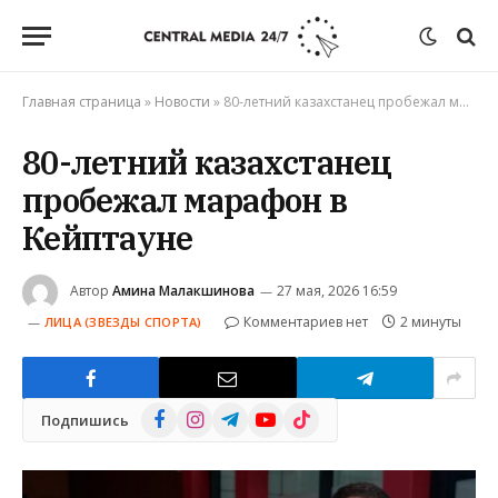
Главная страница
»
Новости
»
80-летний казахстанец пробежал марафон в Кейптауне
80-летний казахстанец
пробежал марафон в
Кейптауне
Автор
Амина Малакшинова
27 мая, 2026 16:59
Комментариев нет
2 минуты
ЛИЦА (ЗВЕЗДЫ СПОРТА)
Facebook
Instagram
Telegram
YouTube
TikTok
Подпишись