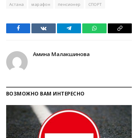
Астана
марафон
пенсионер
СПОРТ
Facebook
VKontakte
Telegram
WhatsApp
Copy
Link
Амина Малакшинова
ВОЗМОЖНО ВАМ ИНТЕРЕСНО