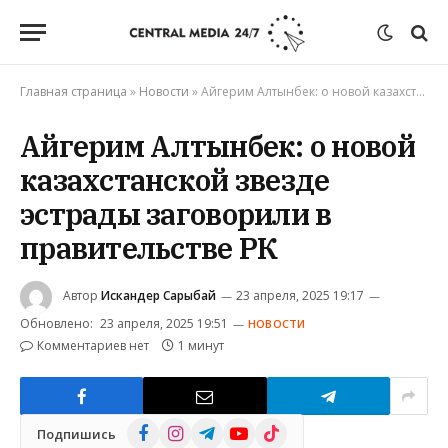
Главная страница
»
Новости
»
Айгерим Алтынбек: о новой казахстанской звезде эстрады заговорили в правительстве РК
Айгерим Алтынбек: о новой
казахстанской звезде
эстрады заговорили в
правительстве РК
Автор
Искандер Сарыбай
23 апреля, 2025 19:17
Обновлено:
23 апреля, 2025 19:51
НОВОСТИ
Комментариев нет
1 минут
Facebook
Instagram
Telegram
YouTube
TikTok
Подпишись