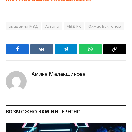
академия МВД
Астана
МВД РК
Олжас Бектенов
Facebook
VKontakte
Telegram
WhatsApp
Copy
Link
Амина Малакшинова
ВОЗМОЖНО ВАМ ИНТЕРЕСНО