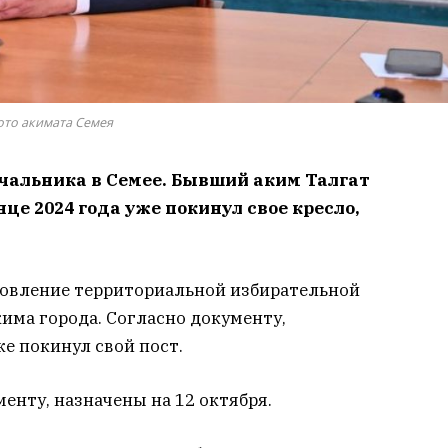
то акимата Семея
ачальника в Семее. Бывший аким Талгат
це 2024 года уже покинул свое кресло,
новление территориальной избирательной
има города. Согласно документу,
е покинул свой пост.
енту, назначены на 12 октября.