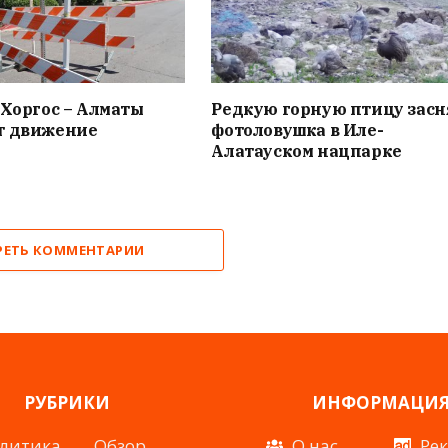
 Хоргос – Алматы
Редкую горную птицу засн
т движение
фотоловушка в Иле-
Алатауском нацпарке
РЕТЬ КОММЕНТАРИИ
РУБРИКИ
ИНФОРМАЦИ
литика
Обзор
О нас
Ре