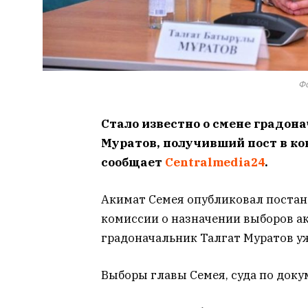
Фо
Стало известно о смене градон
Муратов, получивший пост в кон
сообщает
Centralmedia24
.
Акимат Семея опубликовал поста
комиссии о назначении выборов ак
градоначальник Талгат Муратов уж
Выборы главы Семея, суда по докум