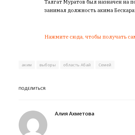
Талгат Муратов был назначен на по
занимал должность акима Бескараг
Нажмите сюда, чтобы получать са
аким
выборы
область Абай
Семей
ПОДЕЛИТЬСЯ:
Алия Ахметова