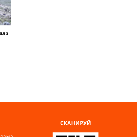
яла
Я
СКАНИРУЙ
клама