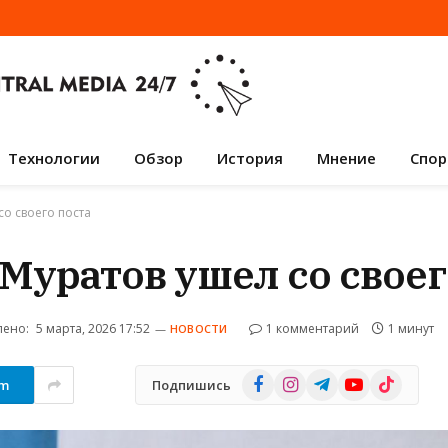
Технологии
Обзор
История
Мнение
Спор
со своего поста
Муратов ушел со своег
ено:
5 марта, 2026 17:52
1 комментарий
1 минут
НОВОСТИ
Facebook
Instagram
Telegram
YouTube
TikTok
am
Подпишись