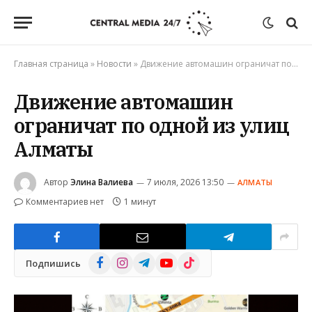
Главная страница
»
Новости
»
Движение автомашин ограничат по одной из улиц Алматы
Движение автомашин
ограничат по одной из улиц
Алматы
Автор
Элина Валиева
7 июля, 2026 13:50
АЛМАТЫ
Комментариев нет
1 минут
Facebook
Instagram
Telegram
YouTube
TikTok
Подпишись