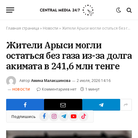
Главная страница
»
Новости
»
Жители Арыси могли остаться без газа из-за долга акимата в 241,6 млн тенге
Жители Арыси могли
остаться без газа из-за долга
акимата в 241,6 млн тенге
Автор
Амина Малакшинова
2 июля, 2026 14:16
Комментариев нет
1 минут
НОВОСТИ
Facebook
Instagram
Telegram
YouTube
TikTok
Подпишись