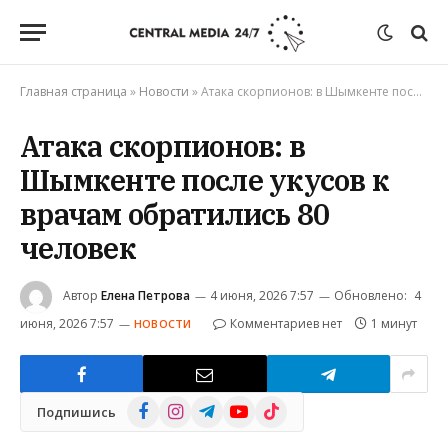
Главная страница
»
Новости
»
Атака скорпионов: в Шымкенте после укусов к врачам обратились 80 человек
Атака скорпионов: в
Шымкенте после укусов к
врачам обратились 80
человек
Автор
Елена Петрова
4 июня, 2026 7:57
Обновлено:
4
июня, 2026 7:57
Комментариев нет
1 минут
НОВОСТИ
Facebook
Instagram
Telegram
YouTube
TikTok
Подпишись