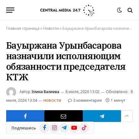
Главная страница
»
Новости
»
Бауыржана Урынбасарова назначили исполняющим обязанности председателя КТЖ
Бауыржана Урынбасарова
назначили исполняющим
обязанности председателя
КТЖ
Автор
Элина Валиева
8 июля, 2026 13:02
Обновлено:
8
июля, 2026 13:04
3 комментария
1 минут
НОВОСТИ
Facebook
Instagram
Telegram
YouTube
TikTok
Подпишись