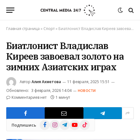
Главная страница
»
Спорт
»
Биатлонист Владислав Киреев завоевал золото на зимних Азиатских играх
Биатлонист Владислав
Киреев завоевал золото на
зимних Азиатских играх
Автор
Алия Ахметова
11 февраля, 2025 15:51
Обновлено:
3 февраля, 2026 14:04
НОВОСТИ
Комментариев нет
1 минут
Facebook
Instagram
Telegram
YouTube
TikTok
Подпишись