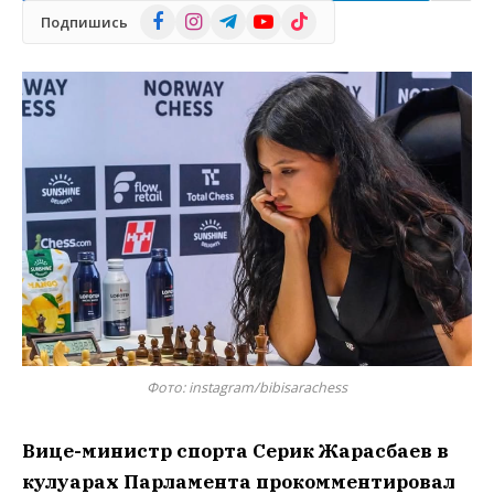
Facebook
Instagram
Telegram
YouTube
TikTok
Подпишись
Фото: instagram/bibisarachess
Вице-министр спорта Серик Жарасбаев в
кулуарах Парламента прокомментировал