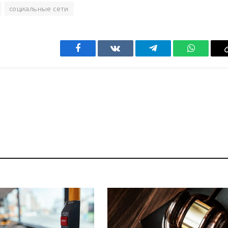
социальные сети
Facebook
VKontakte
Telegram
WhatsAp