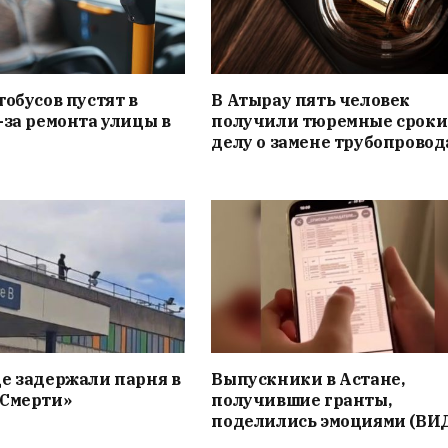
тобусов пустят в
В Атырау пять человек
-за ремонта улицы в
получили тюремные сроки
делу о замене трубопровод
е задержали парня в
Выпускники в Астане,
«Смерти»
получившие гранты,
поделились эмоциями (ВИ