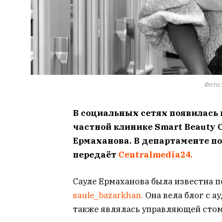
Фото:
В социальных сетях появилась и
частной клинике Smart Beauty C
Ермаханова. В департаменте по
передаёт
Centralmedia24.
Сауле Ермаханова была известна п
saule_bazarkhan.
Она вела блог с а
также являлась управляющей сто