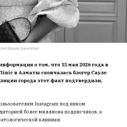
 inst @saule_bazarkhan
нформация о том, что 15 мая 2026 года в
linic в Алматы скончалась блогер Сауле
лиции города этот факт подтвердили,
ользователям Instagram под ником
удиторией более миллиона подписчиков, а
матологической клиники.