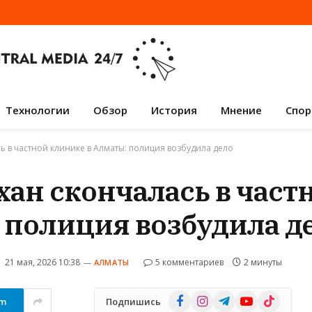
Технологии
Обзор
История
Мнение
Спор
ь в частной клинике в Алматы: полиция возбудила дело
хан скончалась в част
 полиция возбудила д
21 мая, 2026 10:38
5 комментариев
2 минуты
АЛМАТЫ
Facebook
Instagram
Telegram
YouTube
TikTok
am
Подпишись