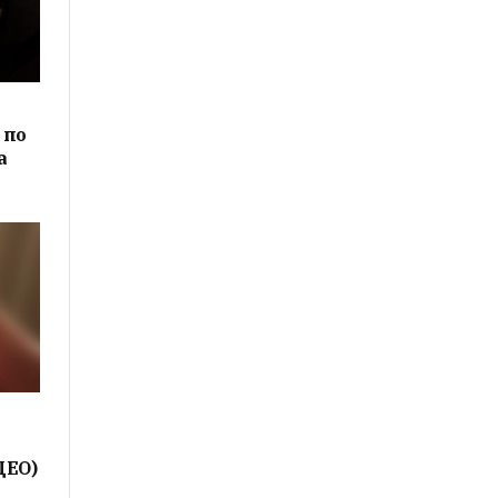
 по
а
ДЕО)