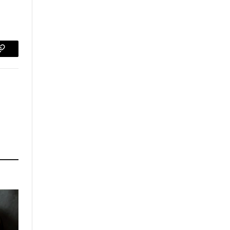
p
Copy
Link