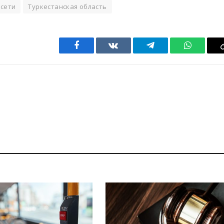
 сети
Туркестанская область
Facebook
VKontakte
Telegram
WhatsAp