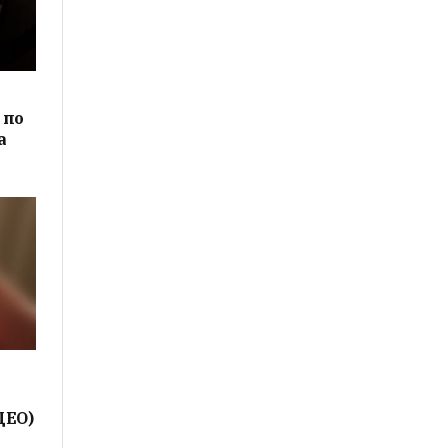
 по
а
ДЕО)