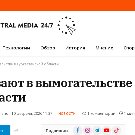
Технологии
Обзор
История
Мнение
Спор
льстве в Туркестанской области
ают в вымогательстве 
асти
лено:
10 февраля, 2026 11:37
1 комментарий
1 мин
НОВОСТИ
Facebook
Instagram
Telegram
YouTube
TikTok
am
Подпишись