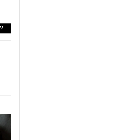
p
Copy
Link