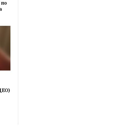
 по
а
ДЕО)