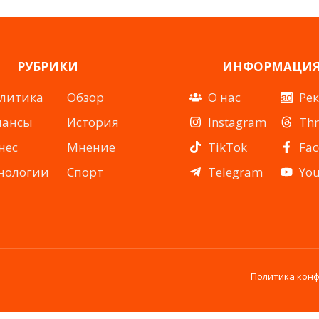
РУБРИКИ
ИНФОРМАЦИ
литика
Обзор
О нас
Ре
нансы
История
Instagram
Th
нес
Мнение
TikTok
Fa
нологии
Спорт
Telegram
Yo
Политика кон