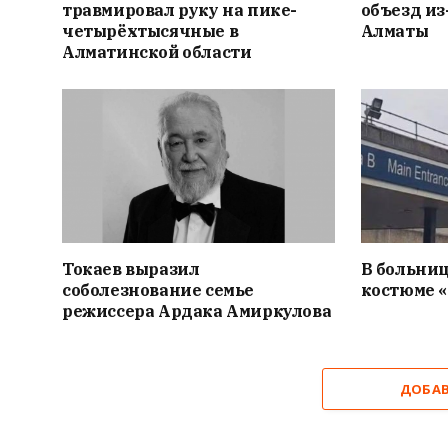
травмировал руку на пике-
объезд из
четырёхтысячные в
Алматы
Алматинской области
Токаев выразил
В больниц
соболезнование семье
костюме 
режиссера Ардака Амиркулова
ДОБА