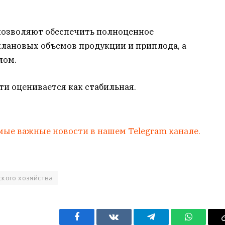
позволяют обеспечить полноценное
лановых объемов продукции и приплода, а
лом.
и оценивается как стабильная.
мые важные новости в нашем Telegram канале.
ского хозяйства
Facebook
VKontakte
Telegram
WhatsAp