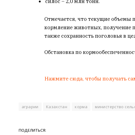
силос – 2,0 млн тонн.
Отмечается, что текущие объемы 
кормление животных, получение п
также сохранность поголовья в це
Обстановка по кормообеспеченност
Нажмите сюда, чтобы получать са
аграрии
Казахстан
корма
министерство сель
ПОДЕЛИТЬСЯ: