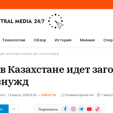
Технологии
Обзор
История
Мнение
Спор
идет заготовка кормов для сельхознужд
 в Казахстане идет заг
знужд
ено:
13 марта, 2026 8:39
Комментариев нет
1 минут
НОВОСТИ
Facebook
Instagram
Telegram
YouTube
TikTok
am
Подпишись