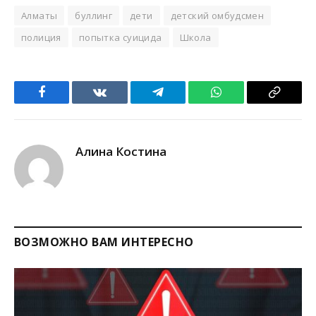
Алматы
буллинг
дети
детский омбудсмен
полиция
попытка суицида
Школа
Facebook
VKontakte
Telegram
WhatsApp
Copy
Link
Алина Костина
ВОЗМОЖНО ВАМ ИНТЕРЕСНО