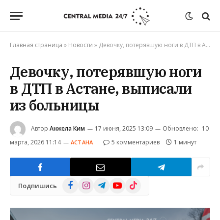
Главная страница
»
Новости
»
Девочку, потерявшую ноги в ДТП в Астане, выписали из больницы
Девочку, потерявшую ноги
в ДТП в Астане, выписали
из больницы
Автор
Анжела Ким
17 июня, 2025 13:09
Обновлено:
10
марта, 2026 11:14
5 комментариев
1 минут
АСТАНА
Facebook
Instagram
Telegram
YouTube
TikTok
Подпишись