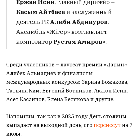
Ержан Исин
, главный дирижёр –
Касым Айтбаев
и заслуженный
деятель РК
Алиби Абдинуров
.
Ансамбль «Жігер» возглавляет
композитор
Рустам Амиров
».
Среди участников – лауреат премии «Дарын»
Алибек Альмадиев и финалисты
международных конкурсов: Зарина Божакова,
Татьяна Ким, Евгений Ботников, Акжол Исин,
Асет Касаинов, Елена Белякова и другие.
Напомним, так как в 2025 году День столицы
выпадает на выходной день, его
перенесут
на 7
июля.