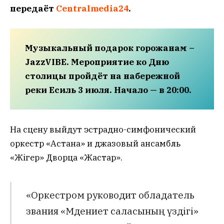
передаёт
Сentralmedia24
.
Музыкальный подарок горожанам –
JazzVIBE. Мероприятие ко Дню
столицы пройдёт на набережной
реки Есиль 3 июля. Начало — в 20:00.
На сцену выйдут эстрадно-симфонический
оркестр «Астана» и джазовый ансамбль
«Жігер» Дворца «Жастар».
«Оркестром руководит обладатель
звания «Мәдениет саласының үздігі»