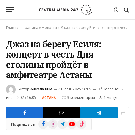
Главная страница
»
Новости
»
Джаз на берегу Есиля: концерт в честь Дня столицы пройдёт в амфитеатре Астаны
Джаз на берегу Есиля:
концерт в честь Дня
столицы пройдёт в
амфитеатре Астаны
Автор
Анжела Ким
2 июля, 2025 16:05
Обновлено:
2
июля, 2025 16:05
3 комментария
1 минут
АСТАНА
Facebook
Instagram
Telegram
YouTube
TikTok
Подпишись