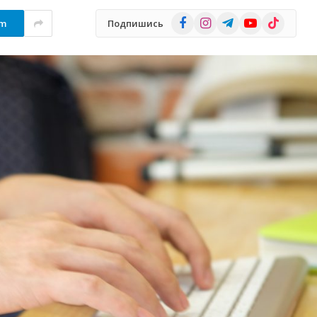
Facebook
Instagram
Telegram
YouTube
TikTok
am
Подпишись