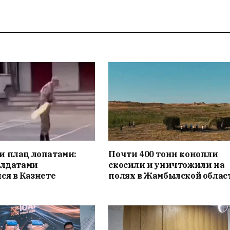
и плац лопатами:
Почти 400 тонн конопли
олдатами
скосили и уничтожили на
ся в Казнете
полях в Жамбылской облас