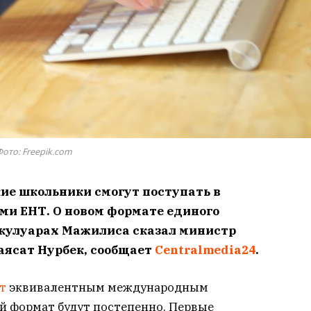
Фото: Freepik.com
кие школьники смогут поступать в
ми ЕНТ. О новом формате единого
 кулуарах Мажилиса сказал министр
аясат Нурбек, сообщает
Centralmedia24
.
т
эквивалентным международным
й формат будут постепенно. Первые