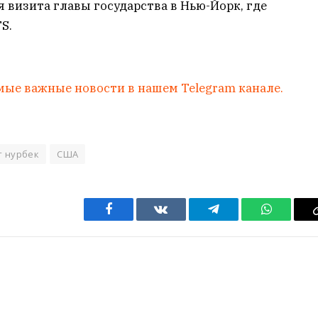
 визита главы государства в Нью-Йорк, где
S.
мые важные новости в нашем Telegram канале.
т нурбек
США
Facebook
VKontakte
Telegram
WhatsAp