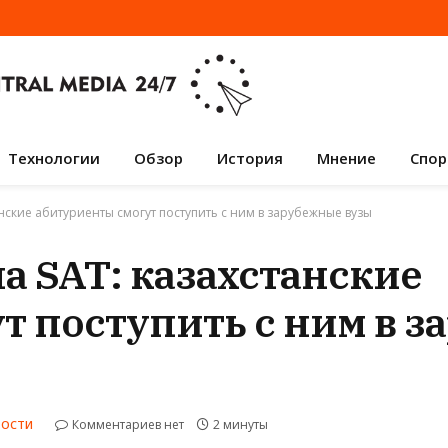
Технологии
Обзор
История
Мнение
Спор
анские абитуриенты смогут поступить с ним в зарубежные вузы
а SAT: казахстанские
т поступить с ним в 
Комментариев нет
2 минуты
ВОСТИ