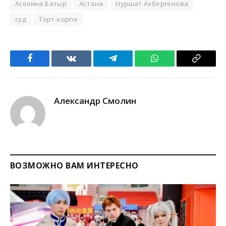
Аселина Батыр
Астана
Нуршат Акбергенова
суд
Торт-корпе
Facebook
VKontakte
Telegram
WhatsApp
Copy
Link
Александр Смолин
ВОЗМОЖНО ВАМ ИНТЕРЕСНО