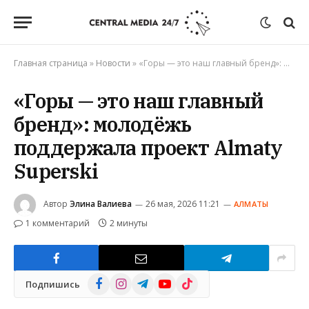
Главная страница
»
Новости
»
«Горы — это наш главный бренд»: молодёжь поддержала проект Almaty Superski
«Горы — это наш главный
бренд»: молодёжь
поддержала проект Almaty
Superski
Автор
Элина Валиева
26 мая, 2026 11:21
АЛМАТЫ
1 комментарий
2 минуты
Facebook
Instagram
Telegram
YouTube
TikTok
Подпишись