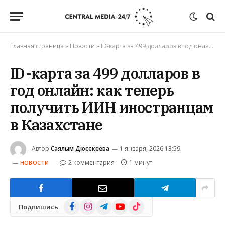
Главная страница
»
Новости
»
ID-карта за 499 долларов в год онлайн: как теперь получить ИИН иностранцам в Казахстане
ID-карта за 499 долларов в
год онлайн: как теперь
получить ИИН иностранцам
в Казахстане
Автор
Саялым Дюсекеева
1 января, 2026 13:59
2 комментария
1 минут
НОВОСТИ
Facebook
Instagram
Telegram
YouTube
TikTok
Подпишись