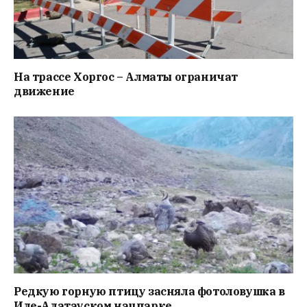
На трассе Хоргос – Алматы ограничат
движение
Редкую горную птицу засняла фотоловушка в
Иле-Алатауском нацпарке