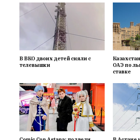
В ВКО двоих детей сняли с
Казахстан
телевышки
ОАЭ по л
ставке
Comic Con Astana: подвели
В Астане 