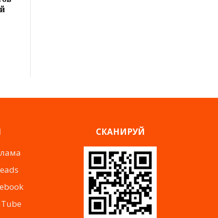
ой
Я
СКАНИРУЙ
клама
reads
cebook
uTube