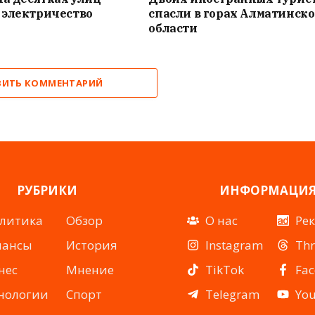
 электричество
спасли в горах Алматинск
области
ВИТЬ КОММЕНТАРИЙ
РУБРИКИ
ИНФОРМАЦИ
литика
Обзор
О нас
Ре
нансы
История
Instagram
Th
нес
Мнение
TikTok
Fa
нологии
Спорт
Telegram
Yo