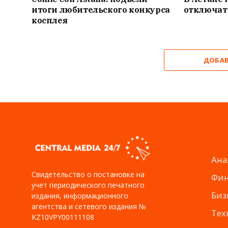
итоги любительского конкурса
отключат
косплея
ДОБА
Ана
Свидетельство о постановке на
Фи
учет периодического печатного
Биз
издания, информационного
агентства и сетевого издания №
Тех
KZ10VPY00111108