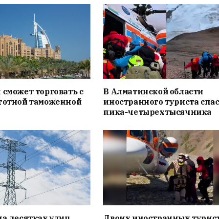
 сможет торговать с
В Алматинской области
ьготной таможенной
иностранного туриста спас
пика-четырехтысячника
на десятках улиц
Двоих иностранных турис