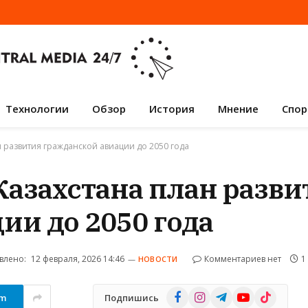
Технологии
Обзор
История
Мнение
Спор
н развития гражданской авиации до 2050 года
Казахстана план разви
ии до 2050 года
влено:
12 февраля, 2026 14:46
Комментариев нет
1
НОВОСТИ
Facebook
Instagram
Telegram
YouTube
TikTok
am
Подпишись