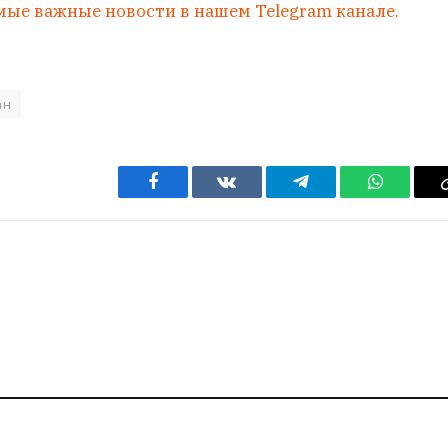
мые важные новости в нашем Telegram канале.
ан
Facebook
VKontakte
Telegram
WhatsAp