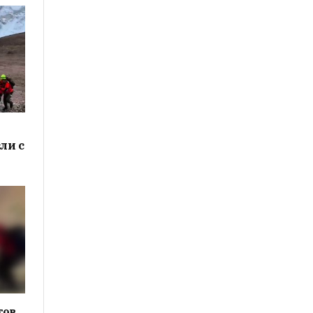
ли с
тов