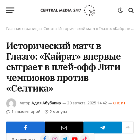
Главная страница
»
Спорт
»
Исторический матч в Глазго: «Кайрат» впервые сыграет в плей-офф Лиги чемпионов против «Селтика»
Исторический матч в
Глазго: «Кайрат» впервые
сыграет в плей-офф Лиги
чемпионов против
«Селтика»
Автор
Адия Абубакир
20 августа, 2025 14:42
СПОРТ
1 комментарий
2 минуты
Facebook
Instagram
Telegram
YouTube
TikTok
Подпишись