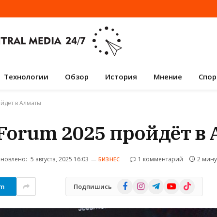
Технологии
Обзор
История
Мнение
Спор
ойдёт в Алматы
 Forum 2025 пройдёт в
новлено:
5 августа, 2025 16:03
1 комментарий
2 мин
БИЗНЕС
Facebook
Instagram
Telegram
YouTube
TikTok
am
Подпишись