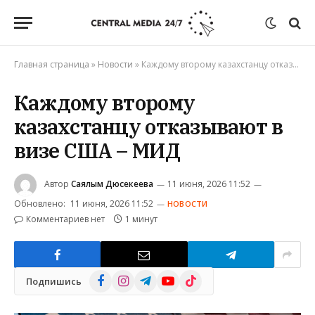
Главная страница
»
Новости
»
Каждому второму казахстанцу отказывают в визе США – МИД
Каждому второму
казахстанцу отказывают в
визе США – МИД
Автор
Саялым Дюсекеева
11 июня, 2026 11:52
Обновлено:
11 июня, 2026 11:52
НОВОСТИ
Комментариев нет
1 минут
Facebook
Instagram
Telegram
YouTube
TikTok
Подпишись