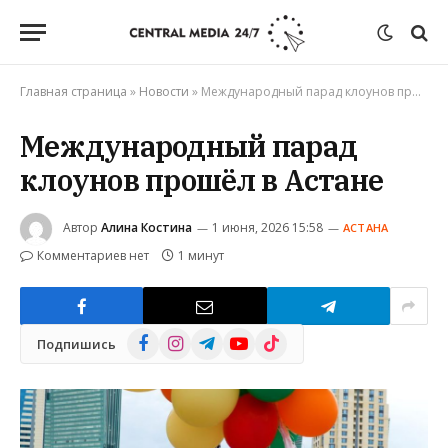
Главная страница
»
Новости
»
Международный парад клоунов прошёл в Астане
Международный парад
клоунов прошёл в Астане
Автор
Алина Костина
1 июня, 2026 15:58
АСТАНА
Комментариев нет
1 минут
Facebook
Instagram
Telegram
YouTube
TikTok
Подпишись