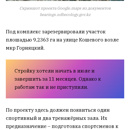
Скриншот проекта Google.maps из документов
hearings.ndbecology.gov.kz
Под комплекс зарезервировали участок
плошадью 9,2363 га на улице Кошевого возле
мкр Горняцкий.
Стройку хотели начать в июле и
завершить за 11 месяцев. Однако к
работам так и не приступили.
По проекту здесь должен появиться один
спортивный и два тренажёрных зала. Их
предназначение – подготовка спортсменов к