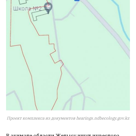
Проект комплекса из документов hearings.ndbecology.gov.kz
В акимате области Жетысу ищут инвестора