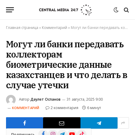
Главная страница
»
Комментарий
»
Могут ли банки передавать коллекторам биометрические данные казахстанцев и что делать в случае утечки
Могут ли банки передавать
коллекторам
биометрические данные
казахстанцев и что делать в
случае утечки
Автор
Даулет Оспанов
31 августа, 2025 9:00
2 комментария
6 минут
КОММЕНТАРИЙ
Facebook
Instagram
Telegram
YouTube
TikTok
Подпишись