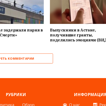
е задержали парня в
Выпускники в Астане,
«Смерти»
получившие гранты,
поделились эмоциями (ВИ
РЕТЬ КОММЕНТАРИИ
РУБРИКИ
ИНФОРМАЦИ
литика
Обзор
О нас
Ре