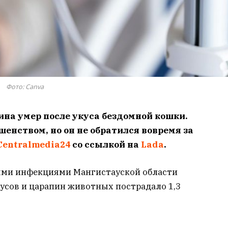
Фото: Сanva
на умер после укуса бездомной кошки.
енством, но он не обратился вовремя за
Centralmedia24
со ссылкой на
Lada
.
ными инфекциями Мангистауской области
укусов и царапин животных пострадало 1,3