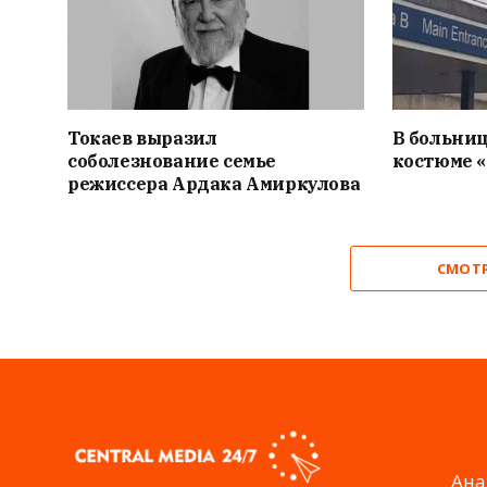
Токаев выразил
В больниц
соболезнование семье
костюме 
режиссера Ардака Амиркулова
СМОТ
Ана