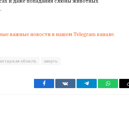
сах и даже попадания слюны животных
.
мые важные новости в нашем Telegram канале.
истауская областЬ
смерть
Facebook
VKontakte
Telegram
WhatsAp