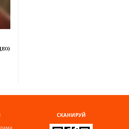
ДЕО)
Я
СКАНИРУЙ
клама