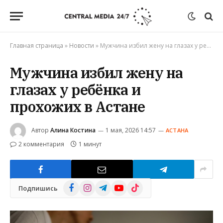
Главная страница
»
Новости
»
Мужчина избил жену на глазах у ребёнка и прохожих в Астане
Мужчина избил жену на
глазах у ребёнка и
прохожих в Астане
Автор
Алина Костина
1 мая, 2026 14:57
АСТАНА
2 комментария
1 минут
Facebook
Instagram
Telegram
YouTube
TikTok
Подпишись