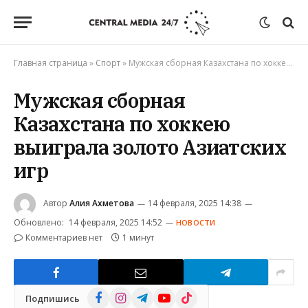
Главная страница
»
Спорт
»
Мужская сборная Казахстана по хоккею выиграла золото Азиатских игр
Мужская сборная
Казахстана по хоккею
выиграла золото Азиатских
игр
Автор
Алия Ахметова
14 февраля, 2025 14:38
Обновлено:
14 февраля, 2025 14:52
НОВОСТИ
Комментариев нет
1 минут
Facebook
Instagram
Telegram
YouTube
TikTok
Подпишись