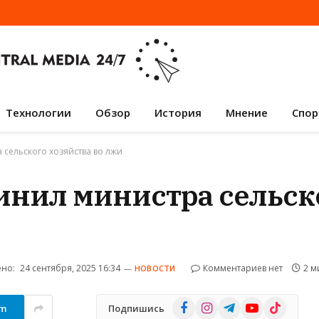
Технологии
Обзор
История
Мнение
Спор
сельского хозяйства во лжи
инил министра сельск
но:
24 сентября, 2025 16:34
Комментариев нет
2 м
НОВОСТИ
Facebook
Instagram
Telegram
YouTube
TikTok
am
Подпишись