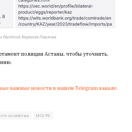
з Facebook Кирилла Павлова
артамент полиции Астаны, чтобы уточнить,
ению.
мые важные новости в нашем Telegram канале.
кого хозяйства
МСХ РК