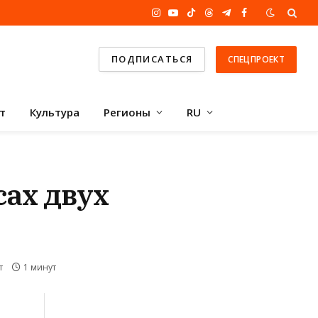
Instagram
YouTube
TikTok
Threads
Telegram
Facebook
ПОДПИСАТЬСЯ
СПЕЦПРОЕКТ
т
Культура
Регионы
RU
сах двух
т
1 минут