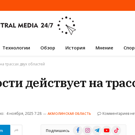
Технологии
Обзор
История
Мнение
Спор
на трассах двух областей
сти действует на трас
о:
4 ноября, 2025 7:28
Комментариев не
АКМОЛИНСКАЯ ОБЛАСТЬ
Facebook
Instagram
Telegram
YouTube
TikTok
am
Подпишись