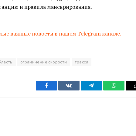
танцию и правила маневрирования.
мые важные новости в нашем Telegram канале.
бласть
ограничение скорости
трасса
Facebook
VKontakte
Telegram
WhatsAp