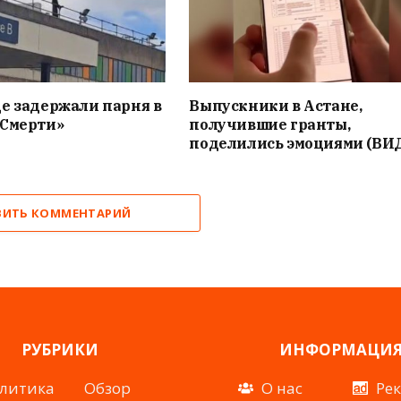
е задержали парня в
Выпускники в Астане,
«Смерти»
получившие гранты,
поделились эмоциями (ВИ
ВИТЬ КОММЕНТАРИЙ
РУБРИКИ
ИНФОРМАЦИ
литика
Обзор
О нас
Ре