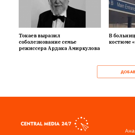
Токаев выразил
В больниц
соболезнование семье
костюме 
режиссера Ардака Амиркулова
ДОБА
Ана