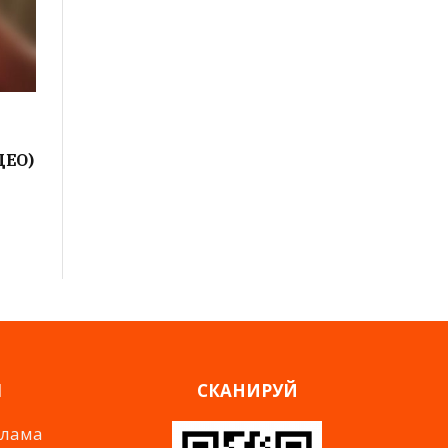
ДЕО)
Я
СКАНИРУЙ
клама