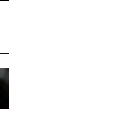
p
Copy
Link