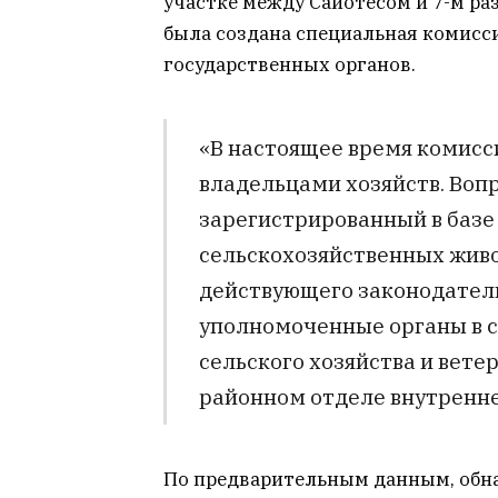
участке между Сайотесом и 7-м ра
была создана специальная комисс
государственных органов.
«В настоящее время комисс
владельцами хозяйств. Воп
зарегистрированный в баз
сельскохозяйственных живо
действующего законодател
уполномоченные органы в 
сельского хозяйства и вете
районном отделе внутренне
По предварительным данным, обна