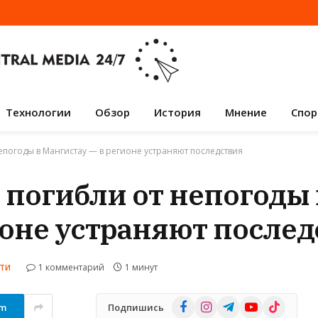
Технологии
Обзор
История
Мнение
Спор
погоды в Мангистау — в регионе устраняют последствия
 погибли от непогоды 
ионе устраняют послед
1 комментарий
1 минут
ТИ
Facebook
Instagram
Telegram
YouTube
TikTok
am
Подпишись