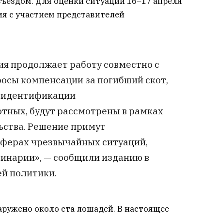
зъездом. Для оценки ситуации 16–17 апреля
ия с участием представителей
ия продолжает работу совместно с
росы компенсации за погибший скот,
е идентификации
тных, будут рассмотрены в рамках
ьства. Решение примут
сферах чрезвычайных ситуаций,
ринарии», — сообщили изданию в
й политики.
ружено около ста лошадей. В настоящее