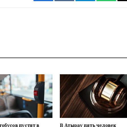
Facebook
VKontakte
Telegram
WhatsAp
тобусов пустят в
В Атырау пять человек