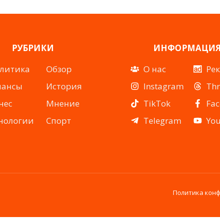
РУБРИКИ
ИНФОРМАЦИ
литика
Обзор
О нас
Ре
нансы
История
Instagram
Th
нес
Мнение
TikTok
Fa
нологии
Спорт
Telegram
Yo
Политика кон