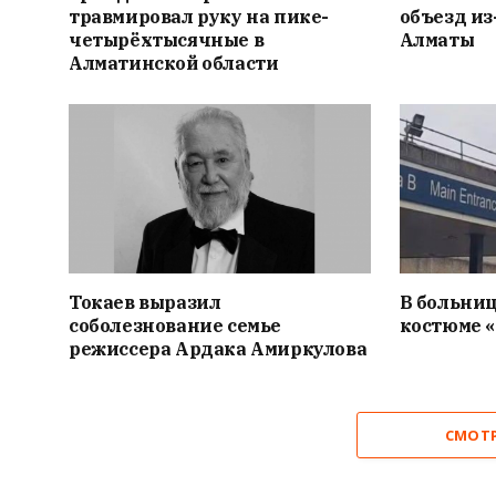
травмировал руку на пике-
объезд из
четырёхтысячные в
Алматы
Алматинской области
Токаев выразил
В больниц
соболезнование семье
костюме 
режиссера Ардака Амиркулова
СМОТ