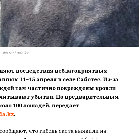
Фото: Lada.kz
аняют последствия неблагоприятных
нных 14–15 апреля в селе Сайотес. Из-за
ождей там частично повреждены кровли
считывают убытки. По предварительным
коло 100 лошадей, передает
da.kz
.
сообщают, что гибель скота выявили на