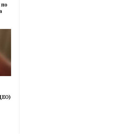
 по
а
ДЕО)